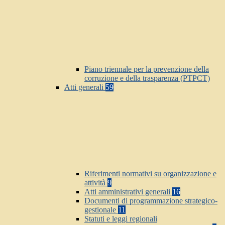
Piano triennale per la prevenzione della
corruzione e della trasparenza (PTPCT)
Atti generali
59
Riferimenti normativi su organizzazione e
attività
9
Atti amministrativi generali
16
Documenti di programmazione strategico-
gestionale
11
Statuti e leggi regionali