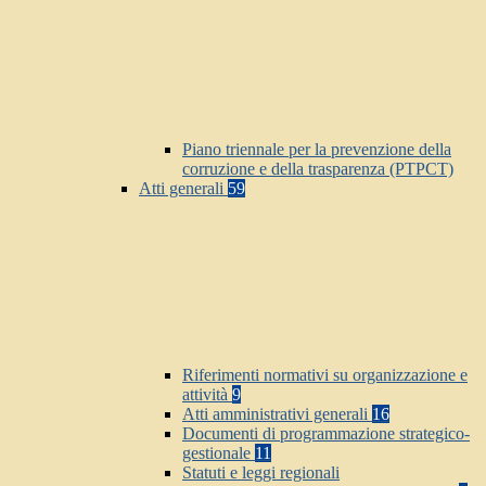
Piano triennale per la prevenzione della
corruzione e della trasparenza (PTPCT)
Atti generali
59
Riferimenti normativi su organizzazione e
attività
9
Atti amministrativi generali
16
Documenti di programmazione strategico-
gestionale
11
Statuti e leggi regionali