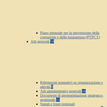
Piano triennale per la prevenzione della
corruzione e della trasparenza (PTPCT)
Atti generali
59
Riferimenti normativi su organizzazione e
attività
9
Atti amministrativi generali
16
Documenti di programmazione strategico-
gestionale
11
Statuti e leggi regionali