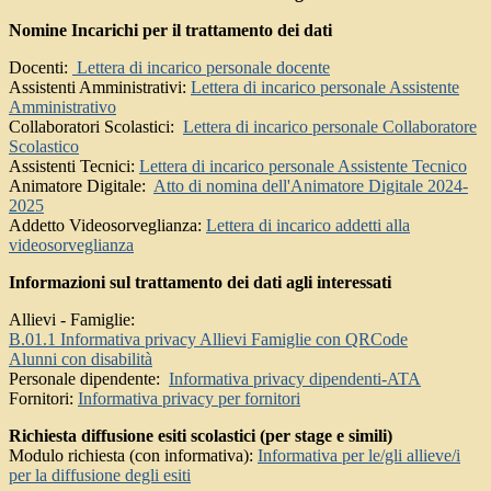
Nomine Incarichi per il trattamento dei dati
Docenti:
Lettera di incarico personale docente
Assistenti Amministrativi:
Lettera di incarico personale Assistente
Amministrativo
Collaboratori Scolastici:
Lettera di incarico personale Collaboratore
Scolastico
Assistenti Tecnici:
Lettera di incarico personale Assistente Tecnico
Animatore Digitale:
Atto di nomina dell'Animatore Digitale 2024-
2025
Addetto Videosorveglianza:
Lettera di incarico addetti alla
videosorveglianza
Informazioni sul trattamento dei dati agli interessati
Allievi - Famiglie:
B.01.1 Informativa privacy Allievi Famiglie con QRCode
Alunni con disabilità
Personale dipendente:
Informativa privacy dipendenti-ATA
Fornitori:
Informativa privacy per fornitori
Richiesta diffusione esiti scolastici (per stage e simili)
Modulo richiesta (con informativa):
Informativa per le/gli allieve/i
per la diffusione degli esiti