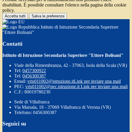
disabilitati. È possibile consultare l'elenco nella pagina della cookie
policy.
Accetta tutti
Salva le preferenze
Istituto di Istruzione Secondaria Superiore
"Ettore Bolisani"
Contatti
Istituto di Istruzione Secondaria Superiore "Ettore Bolisani"
Viale della Rimembranza, 42 - 37063, Isola della Scala (VR)
Tel:
0457300922
Tel:
0456300387
Email:
vris011002@istruzione.it
Link per inviare una mail
PEC:
vris011002@pec.istruzione.it
Link per inviare una mail
C.F.: 80019780230
Sede di Villafranca
Via Marsala, 18 - 37069 Villafranca di Verona (VR)
Telefono: 0456300387
Seguici su