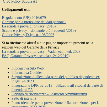
C.30 Policy Scuola AI
Collegamenti utili
Regolamento (UE) 2016/679
Garante per la protezione dei dati personali
La scuola a prova di privacy (2016)
Scuole e privacy – domande più frequenti (2019)
Codice Privacy D.lgs. n. 196/2003
Si fa riferimento altresì a due pagine importanti presenti nella
sezioen web del Garante della Privacy
La scuola a prova di privacy - Vademecum ed. 2023
FAQ Garante: Privacy a scuola (12/12/2019)
Informativa Sito Web
Informativa Cookies
Segnalazione di illeciti da parte del pubblico dipendente ex
D.lgs. 24/2023
Integrazione DPR 62-2013 - utilizzo mail e social da parte di
dipendenti PA
Obbligo di riservatezza - Assistenti Amministrativi
Patto di integrità
Piano triennale per la prevenzione della corruzione e per la
trasparenza 2023-2025