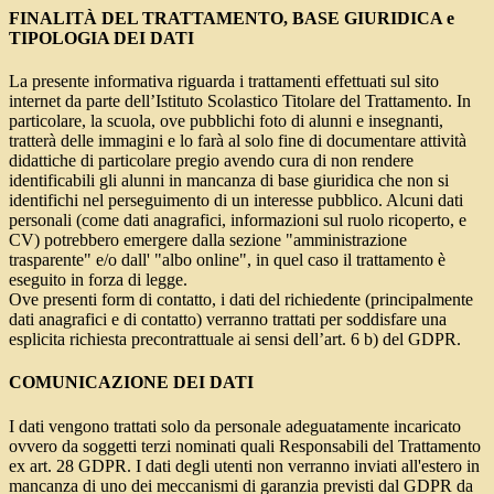
FINALITÀ DEL TRATTAMENTO, BASE GIURIDICA e
TIPOLOGIA DEI DATI
La presente informativa riguarda i trattamenti effettuati sul sito
internet da parte dell’Istituto Scolastico Titolare del Trattamento. In
particolare, la scuola, ove pubblichi foto di alunni e insegnanti,
tratterà delle immagini e lo farà al solo fine di documentare attività
didattiche di particolare pregio avendo cura di non rendere
identificabili gli alunni in mancanza di base giuridica che non si
identifichi nel perseguimento di un interesse pubblico. Alcuni dati
personali (come dati anagrafici, informazioni sul ruolo ricoperto, e
CV) potrebbero emergere dalla sezione "amministrazione
trasparente" e/o dall' "albo online", in quel caso il trattamento è
eseguito in forza di legge.
Ove presenti form di contatto, i dati del richiedente (principalmente
dati anagrafici e di contatto) verranno trattati per soddisfare una
esplicita richiesta precontrattuale ai sensi dell’art. 6 b) del GDPR.
COMUNICAZIONE DEI DATI
I dati vengono trattati solo da personale adeguatamente incaricato
ovvero da soggetti terzi nominati quali Responsabili del Trattamento
ex art. 28 GDPR. I dati degli utenti non verranno inviati all'estero in
mancanza di uno dei meccanismi di garanzia previsti dal GDPR da