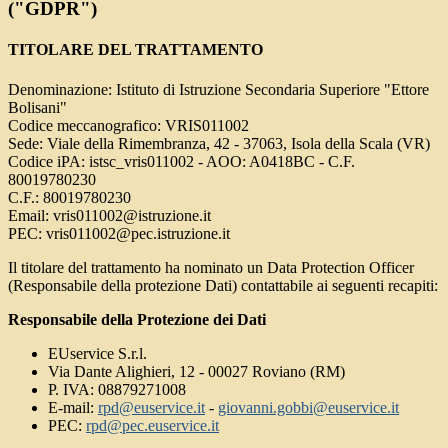
("GDPR")
TITOLARE DEL TRATTAMENTO
Denominazione: Istituto di Istruzione Secondaria Superiore "Ettore
Bolisani"
Codice meccanografico: VRIS011002
Sede: Viale della Rimembranza, 42 - 37063, Isola della Scala (VR)
Codice iPA: istsc_vris011002 - AOO: A0418BC - C.F.
80019780230
C.F.: 80019780230
Email: vris011002@istruzione.it
PEC: vris011002@pec.istruzione.it
Il titolare del trattamento ha nominato un Data Protection Officer
(Responsabile della protezione Dati) contattabile ai seguenti recapiti:
Responsabile della Protezione dei Dati
EUservice S.r.l.
Via Dante Alighieri, 12 - 00027 Roviano (RM)
P. IVA: 08879271008
E-mail:
rpd@euservice.it
-
giovanni.gobbi@euservice.it
PEC:
rpd@pec.euservice.it