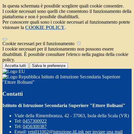
In questa schermata è possibile scegliere quali cookie consentire.
I cookie necessari sono quelli che consentono il funzionamento della
piattaforma e non è possibile disabilitarli.
Per conoscere quali sono i cookie necessari al funzionamento potete
visionare la
COOKIE POLICY
.
Cookie necessari per il funzionamento
I cookie necessari per il funzionamento non possono essere
disabilitati. È possibile consultare l'elenco nella pagina della cookie
policy.
Accetta tutti
Salva le preferenze
Istituto di Istruzione Secondaria Superiore
"Ettore Bolisani"
Contatti
Istituto di Istruzione Secondaria Superiore "Ettore Bolisani"
Viale della Rimembranza, 42 - 37063, Isola della Scala (VR)
Tel:
0457300922
Tel:
0456300387
Email:
vris011002@istruzione.it
Link per inviare una mail