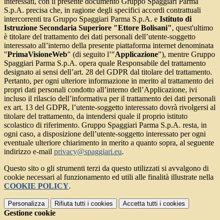
interessati, con il presente documento Gruppo Spaggiari Parma
S.p.A. precisa che, in ragione degli specifici accordi contrattuali
intercorrenti tra Gruppo Spaggiari Parma S.p.A. e
Istituto di
Istruzione Secondaria Superiore "Ettore Bolisani"
, quest'ultimo
è titolare del trattamento dei dati personali dell’utente-soggetto
interessato all’interno della presente piattaforma internet denominata
"
PrimaVisioneWeb
" (di seguito l’"
Applicazione
"), mentre Gruppo
Spaggiari Parma S.p.A. opera quale Responsabile del trattamento
designato ai sensi dell’art. 28 del GDPR dal titolare del trattamento.
Pertanto, per ogni ulteriore informazione in merito al trattamento dei
propri dati personali condotto all’interno dell’Applicazione, ivi
incluso il rilascio dell’informativa per il trattamento dei dati personali
ex art. 13 del GDPR, l’utente-soggetto interessato dovrà rivolgersi al
titolare del trattamento, da intendersi quale il proprio istituto
scolastico di riferimento. Gruppo Spaggiari Parma S.p.A. resta, in
ogni caso, a disposizione dell’utente-soggetto interessato per ogni
eventuale ulteriore chiarimento in merito a quanto sopra, al seguente
indirizzo e-mail
privacy@spaggiari.eu
.
Questo sito o gli strumenti terzi da questo utilizzati si avvalgono di
cookie necessari al funzionamento ed utili alle finalità illustrate nella
COOKIE POLICY
.
Personalizza
Rifiuta tutti
i cookies
Accetta tutti
i cookies
Gestione cookie