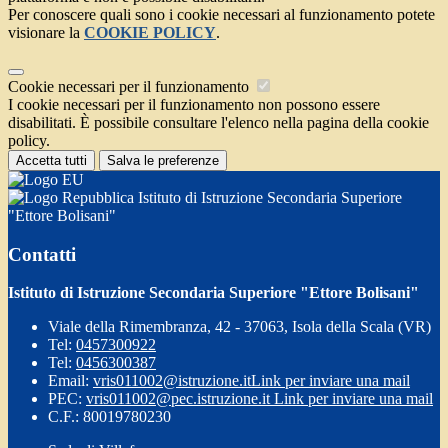
Per conoscere quali sono i cookie necessari al funzionamento potete
visionare la
COOKIE POLICY
.
Cookie necessari per il funzionamento
I cookie necessari per il funzionamento non possono essere
disabilitati. È possibile consultare l'elenco nella pagina della cookie
policy.
Accetta tutti
Salva le preferenze
Istituto di Istruzione Secondaria Superiore
"Ettore Bolisani"
Contatti
Istituto di Istruzione Secondaria Superiore "Ettore Bolisani"
Viale della Rimembranza, 42 - 37063, Isola della Scala (VR)
Tel:
0457300922
Tel:
0456300387
Email:
vris011002@istruzione.it
Link per inviare una mail
PEC:
vris011002@pec.istruzione.it
Link per inviare una mail
C.F.: 80019780230