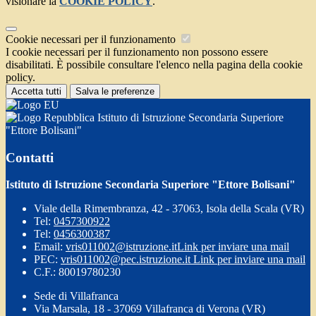
visionare la
COOKIE POLICY
.
Cookie necessari per il funzionamento
I cookie necessari per il funzionamento non possono essere
disabilitati. È possibile consultare l'elenco nella pagina della cookie
policy.
Accetta tutti
Salva le preferenze
Istituto di Istruzione Secondaria Superiore
"Ettore Bolisani"
Contatti
Istituto di Istruzione Secondaria Superiore "Ettore Bolisani"
Viale della Rimembranza, 42 - 37063, Isola della Scala (VR)
Tel:
0457300922
Tel:
0456300387
Email:
vris011002@istruzione.it
Link per inviare una mail
PEC:
vris011002@pec.istruzione.it
Link per inviare una mail
C.F.: 80019780230
Sede di Villafranca
Via Marsala, 18 - 37069 Villafranca di Verona (VR)