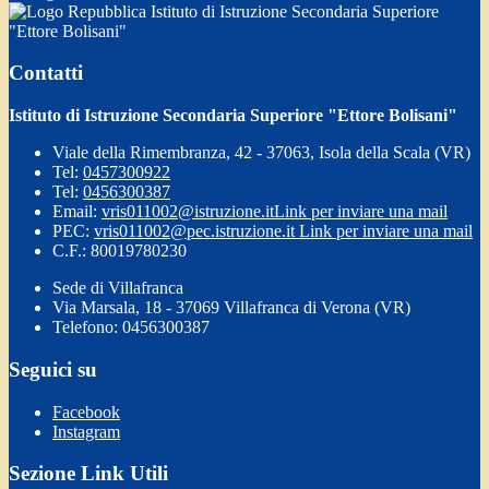
Istituto di Istruzione Secondaria Superiore
"Ettore Bolisani"
Contatti
Istituto di Istruzione Secondaria Superiore "Ettore Bolisani"
Viale della Rimembranza, 42 - 37063, Isola della Scala (VR)
Tel:
0457300922
Tel:
0456300387
Email:
vris011002@istruzione.it
Link per inviare una mail
PEC:
vris011002@pec.istruzione.it
Link per inviare una mail
C.F.: 80019780230
Sede di Villafranca
Via Marsala, 18 - 37069 Villafranca di Verona (VR)
Telefono: 0456300387
Seguici su
Facebook
Instagram
Sezione Link Utili