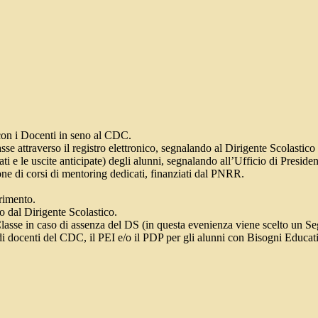
con i Docenti in seno al CDC.
e attraverso il registro elettronico, segnalando al Dirigente Scolastico no
i e le uscite anticipate) degli alunni, segnalando all’Ufficio di Presiden
one di corsi di mentoring dedicati, finanziati dal PNRR.
erimento.
o dal Dirigente Scolastico.
lasse in caso di assenza del DS (in questa evenienza viene scelto un Se
di docenti del CDC, il PEI e/o il PDP per gli alunni con Bisogni Educat