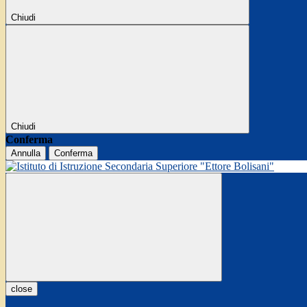
Chiudi
Chiudi
Conferma
Annulla
Conferma
close