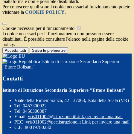
piattaforma e non è possibile disabilitarli.
Per conoscere quali sono i cookie necessari al funzionamento potete
visionare la
COOKIE POLICY
.
Cookie necessari per il funzionamento
I cookie necessari per il funzionamento non possono essere
disabilitati. È possibile consultare l'elenco nella pagina della cookie
policy.
Accetta tutti
Salva le preferenze
Istituto di Istruzione Secondaria Superiore
"Ettore Bolisani"
Contatti
Istituto di Istruzione Secondaria Superiore "Ettore Bolisani"
Viale della Rimembranza, 42 - 37063, Isola della Scala (VR)
Tel:
0457300922
Tel:
0456300387
Email:
vris011002@istruzione.it
Link per inviare una mail
PEC:
vris011002@pec.istruzione.it
Link per inviare una mail
C.F.: 80019780230