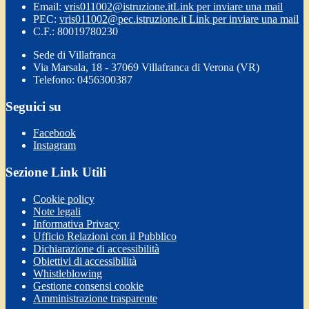
Email:
vris011002@istruzione.it
Link per inviare una mail
PEC:
vris011002@pec.istruzione.it
Link per inviare una mail
C.F.: 80019780230
Sede di Villafranca
Via Marsala, 18 - 37069 Villafranca di Verona (VR)
Telefono: 0456300387
Seguici su
Facebook
Instagram
Sezione Link Utili
Cookie policy
Note legali
Informativa Privacy
Ufficio Relazioni con il Pubblico
Dichiarazione di accessibilità
Obiettivi di accessibilità
Whistleblowing
Gestione consensi cookie
Amministrazione trasparente