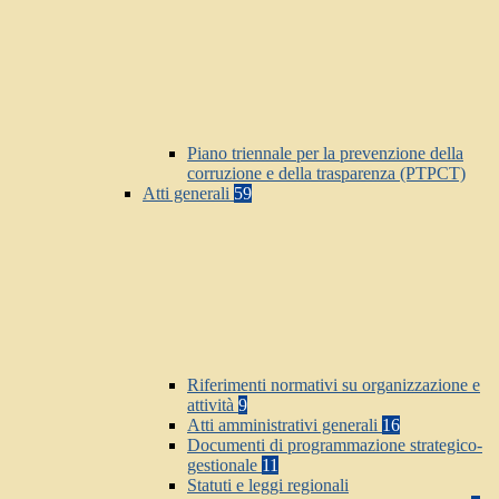
Piano triennale per la prevenzione della
corruzione e della trasparenza (PTPCT)
Atti generali
59
Riferimenti normativi su organizzazione e
attività
9
Atti amministrativi generali
16
Documenti di programmazione strategico-
gestionale
11
Statuti e leggi regionali