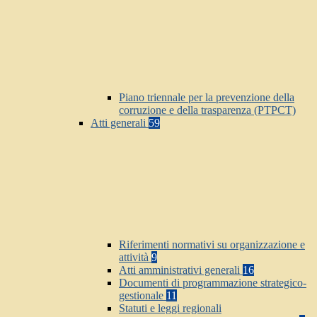
Piano triennale per la prevenzione della
corruzione e della trasparenza (PTPCT)
Atti generali
59
Riferimenti normativi su organizzazione e
attività
9
Atti amministrativi generali
16
Documenti di programmazione strategico-
gestionale
11
Statuti e leggi regionali