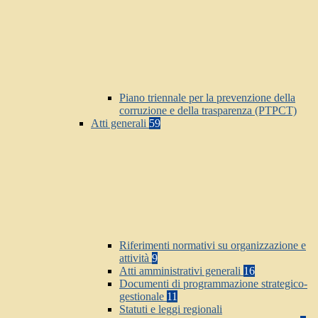
Piano triennale per la prevenzione della
corruzione e della trasparenza (PTPCT)
Atti generali
59
Riferimenti normativi su organizzazione e
attività
9
Atti amministrativi generali
16
Documenti di programmazione strategico-
gestionale
11
Statuti e leggi regionali