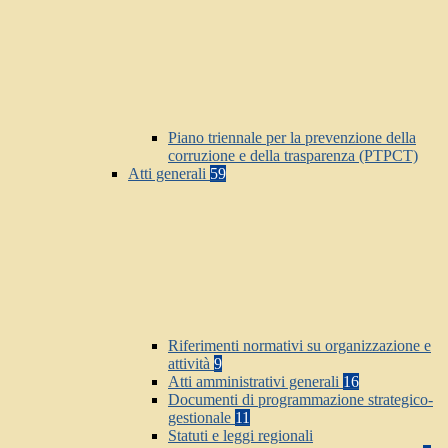
Piano triennale per la prevenzione della
corruzione e della trasparenza (PTPCT)
Atti generali
59
Riferimenti normativi su organizzazione e
attività
9
Atti amministrativi generali
16
Documenti di programmazione strategico-
gestionale
11
Statuti e leggi regionali