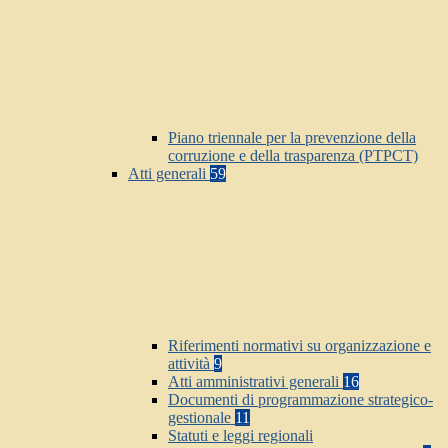
Piano triennale per la prevenzione della
corruzione e della trasparenza (PTPCT)
Atti generali
59
Riferimenti normativi su organizzazione e
attività
9
Atti amministrativi generali
16
Documenti di programmazione strategico-
gestionale
11
Statuti e leggi regionali