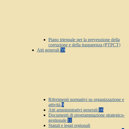
Piano triennale per la prevenzione della
corruzione e della trasparenza (PTPCT)
Atti generali
59
Riferimenti normativi su organizzazione e
attività
9
Atti amministrativi generali
16
Documenti di programmazione strategico-
gestionale
11
Statuti e leggi regionali