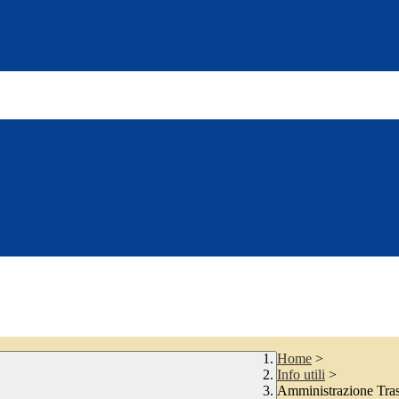
Home
>
Info utili
>
Amministrazione Tra