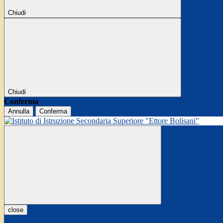
Chiudi
Chiudi
Conferma
Annulla
Conferma
close