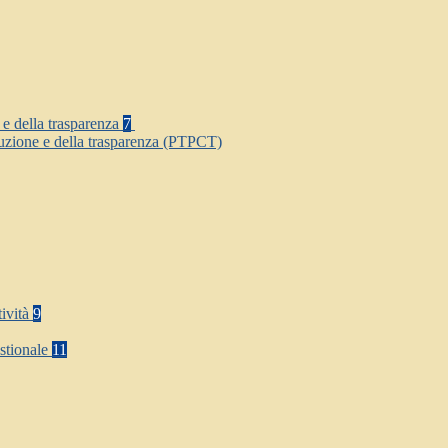
 e della trasparenza
7
ruzione e della trasparenza (PTPCT)
tività
9
stionale
11