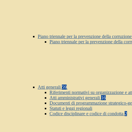
Piano triennale per la prevenzione della corruzione
Piano triennale per la prevenzione della cor
Atti generali
59
Riferimenti normativi su organizzazione e at
Atti amministrativi generali
16
Documenti di programmazione strategico-ge
Statuti e leggi regionali
Codice disciplinare e codice di condotta
2