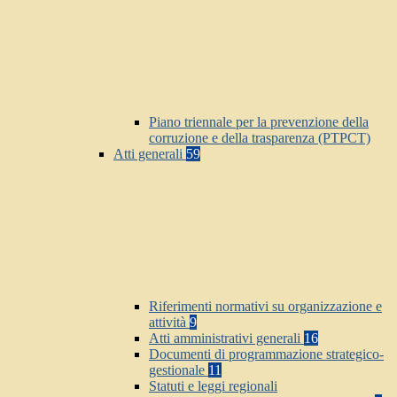
Piano triennale per la prevenzione della
corruzione e della trasparenza (PTPCT)
Atti generali
59
Riferimenti normativi su organizzazione e
attività
9
Atti amministrativi generali
16
Documenti di programmazione strategico-
gestionale
11
Statuti e leggi regionali