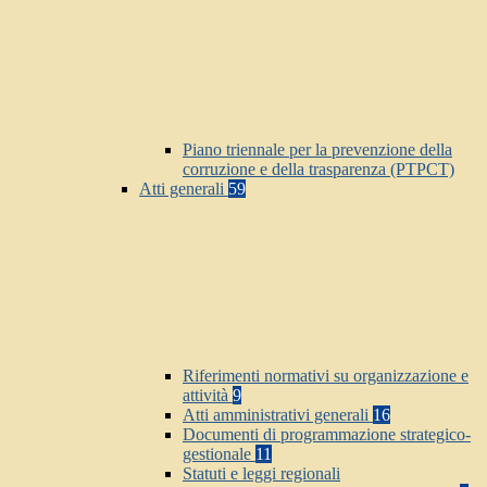
Piano triennale per la prevenzione della
corruzione e della trasparenza (PTPCT)
Atti generali
59
Riferimenti normativi su organizzazione e
attività
9
Atti amministrativi generali
16
Documenti di programmazione strategico-
gestionale
11
Statuti e leggi regionali