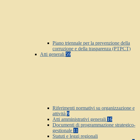
Piano triennale per la prevenzione della
corruzione e della trasparenza (PTPCT)
Atti generali
59
Riferimenti normativi su organizzazione e
attività
9
Atti amministrativi generali
16
Documenti di programmazione strategico-
gestionale
11
Statuti e leggi regionali