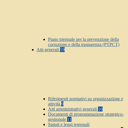
Piano triennale per la prevenzione della
corruzione e della trasparenza (PTPCT)
Atti generali
59
Riferimenti normativi su organizzazione e
attività
9
Atti amministrativi generali
16
Documenti di programmazione strategico-
gestionale
11
Statuti e leggi regionali