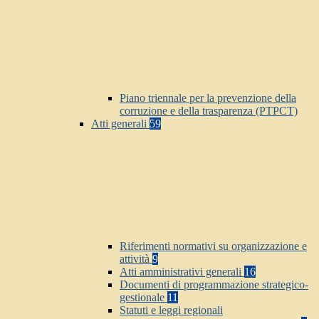
Piano triennale per la prevenzione della
corruzione e della trasparenza (PTPCT)
Atti generali
59
Riferimenti normativi su organizzazione e
attività
9
Atti amministrativi generali
16
Documenti di programmazione strategico-
gestionale
11
Statuti e leggi regionali