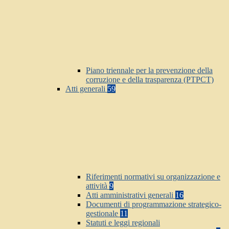
Piano triennale per la prevenzione della
corruzione e della trasparenza (PTPCT)
Atti generali
59
Riferimenti normativi su organizzazione e
attività
9
Atti amministrativi generali
16
Documenti di programmazione strategico-
gestionale
11
Statuti e leggi regionali