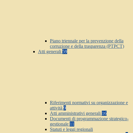
Piano triennale per la prevenzione della
corruzione e della trasparenza (PTPCT)
Atti generali
59
Riferimenti normativi su organizzazione e
attività
9
Atti amministrativi generali
16
Documenti di programmazione strategico-
gestionale
11
Statuti e leggi regionali