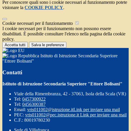
Per conoscere quali sono i cookie necessari al funzionamento potete
visionare la
COOKIE POLICY
.
Cookie necessari per il funzionamento
I cookie necessari per il funzionamento non possono essere
disabilitati. È possibile consultare l'elenco nella pagina della cookie
policy.
Accetta tutti
Salva le preferenze
Istituto di Istruzione Secondaria Superiore
"Ettore Bolisani"
Contatti
Istituto di Istruzione Secondaria Superiore "Ettore Bolisani"
Viale della Rimembranza, 42 - 37063, Isola della Scala (VR)
Tel:
0457300922
Tel:
0456300387
Email:
vris011002@istruzione.it
Link per inviare una mail
PEC:
vris011002@pec.istruzione.it
Link per inviare una mail
C.F.: 80019780230
Sede di Villafranca