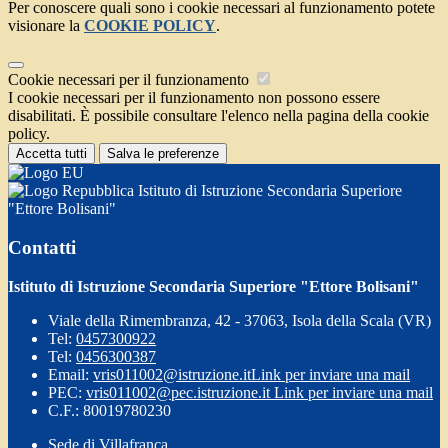
Per conoscere quali sono i cookie necessari al funzionamento potete
visionare la
COOKIE POLICY
.
Cookie necessari per il funzionamento
I cookie necessari per il funzionamento non possono essere
disabilitati. È possibile consultare l'elenco nella pagina della cookie
policy.
Accetta tutti
Salva le preferenze
Istituto di Istruzione Secondaria Superiore
"Ettore Bolisani"
Contatti
Istituto di Istruzione Secondaria Superiore "Ettore Bolisani"
Viale della Rimembranza, 42 - 37063, Isola della Scala (VR)
Tel:
0457300922
Tel:
0456300387
Email:
vris011002@istruzione.it
Link per inviare una mail
PEC:
vris011002@pec.istruzione.it
Link per inviare una mail
C.F.: 80019780230
Sede di Villafranca