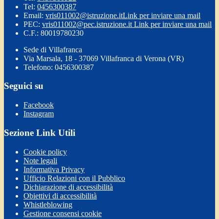
Tel:
0456300387
Email:
vris011002@istruzione.it
Link per inviare una mail
PEC:
vris011002@pec.istruzione.it
Link per inviare una mail
C.F.: 80019780230
Sede di Villafranca
Via Marsala, 18 - 37069 Villafranca di Verona (VR)
Telefono: 0456300387
Seguici su
Facebook
Instagram
Sezione Link Utili
Cookie policy
Note legali
Informativa Privacy
Ufficio Relazioni con il Pubblico
Dichiarazione di accessibilità
Obiettivi di accessibilità
Whistleblowing
Gestione consensi cookie