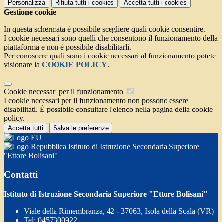
Personalizza
Rifiuta tutti
i cookies
Accetta tutti
i cookies
Gestione cookie
In questa schermata è possibile scegliere quali cookie consentire.
I cookie necessari sono quelli che consentono il funzionamento della
piattaforma e non è possibile disabilitarli.
Per conoscere quali sono i cookie necessari al funzionamento potete
visionare la
COOKIE POLICY
.
Cookie necessari per il funzionamento
I cookie necessari per il funzionamento non possono essere
disabilitati. È possibile consultare l'elenco nella pagina della cookie
policy.
Accetta tutti
Salva le preferenze
Istituto di Istruzione Secondaria Superiore
"Ettore Bolisani"
Contatti
Istituto di Istruzione Secondaria Superiore "Ettore Bolisani"
Viale della Rimembranza, 42 - 37063, Isola della Scala (VR)
Tel:
0457300922