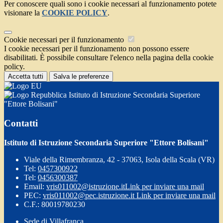
Per conoscere quali sono i cookie necessari al funzionamento potete
visionare la
COOKIE POLICY
.
Cookie necessari per il funzionamento
I cookie necessari per il funzionamento non possono essere
disabilitati. È possibile consultare l'elenco nella pagina della cookie
policy.
Accetta tutti
Salva le preferenze
Istituto di Istruzione Secondaria Superiore
"Ettore Bolisani"
Contatti
Istituto di Istruzione Secondaria Superiore "Ettore Bolisani"
Viale della Rimembranza, 42 - 37063, Isola della Scala (VR)
Tel:
0457300922
Tel:
0456300387
Email:
vris011002@istruzione.it
Link per inviare una mail
PEC:
vris011002@pec.istruzione.it
Link per inviare una mail
C.F.: 80019780230
Sede di Villafranca