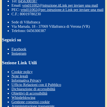
Tel:
0456300387
Email:
vris011002@istruzione.it
Link per inviare una mail
PEC:
vris011002@pec.istruzione.it
Link per inviare una mail
C.F.: 80019780230
Sede di Villafranca
Via Marsala, 18 - 37069 Villafranca di Verona (VR)
Telefono: 0456300387
Seguici su
Facebook
Instagram
Sezione Link Utili
Cookie policy
Note legali
Informativa Privacy
Ufficio Relazioni con il Pubblico
Dichiarazione di accessibilità
Obiettivi di accessibilità
Whistleblowing
Gestione consensi cookie
Amministrazione trasparente