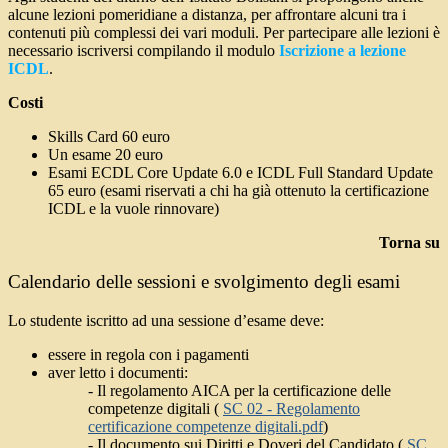
alcune lezioni pomeridiane a distanza, per affrontare alcuni tra i
contenuti più complessi dei vari moduli. Per partecipare alle lezioni è
necessario iscriversi compilando il modulo
Iscrizione a lezione
ICDL
.
Costi
Skills Card 60 euro
Un esame 20 euro
Esami ECDL Core Update 6.0 e ICDL Full Standard Update
65 euro (esami riservati a chi ha già ottenuto la certificazione
ICDL e la vuole rinnovare)
Torna su
Calendario delle sessioni e svolgimento degli esami
Lo studente iscritto ad una sessione d’esame deve:
essere in regola con i pagamenti
aver letto i documenti:
- Il regolamento AICA per la certificazione delle
competenze digitali (
SC 02 - Regolamento
certificazione competenze digitali.pdf
)
- Il documento sui Diritti e Doveri del Candidato (
SC