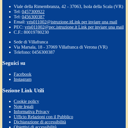
Viale della Rimembranza, 42 - 37063, Isola della Scala (VR)
Tel:
0457300922
Tel:
0456300387
Email:
vris011002@istruzione.it
Link per inviare una mail
PEC:
vris011002@pec.istruzione.it
Link per inviare una mail
C.F.: 80019780230
Sede di Villafranca
Via Marsala, 18 - 37069 Villafranca di Verona (VR)
Telefono: 0456300387
Seguici su
Facebook
Instagram
Sezione Link Utili
Cookie policy
Note legali
Informativa Privacy
Ufficio Relazioni con il Pubblico
Dichiarazione di accessibilità
Obiettivi di accessibilità