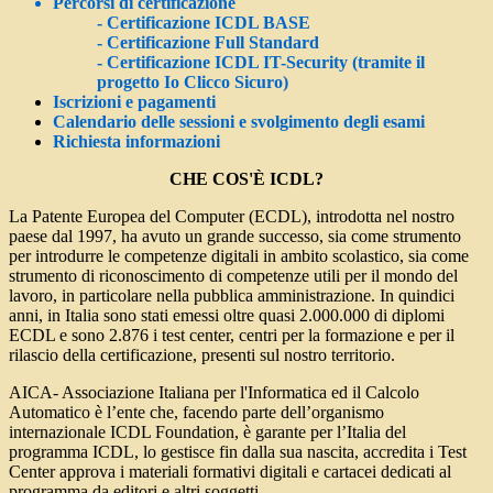
Percorsi di certificazione
- Certificazione ICDL BASE
- Certificazione Full Standard
- Certificazione ICDL IT-Security (tramite il
progetto Io Clicco Sicuro)
Iscrizioni e pagamenti
Calendario delle sessioni e svolgimento degli esami
Richiesta informazioni
CHE COS'È ICDL?
La
Patente Europea del Computer (ECDL)
, introdotta nel nostro
paese dal 1997, ha avuto un grande successo, sia come strumento
per introdurre le competenze digitali in ambito scolastico, sia come
strumento di riconoscimento di competenze utili per il mondo del
lavoro, in particolare nella pubblica amministrazione. In quindici
anni, in Italia sono stati emessi oltre quasi 2.000.000 di diplomi
ECDL e sono 2.876 i test center, centri per la formazione e per il
rilascio della certificazione, presenti sul nostro territorio.
AICA- Associazione Italiana per l'Informatica ed il Calcolo
Automatico
è l’ente che, facendo parte dell’organismo
internazionale ICDL Foundation, è garante per l’Italia del
programma ICDL, lo gestisce fin dalla sua nascita, accredita i Test
Center approva i materiali formativi digitali e cartacei dedicati al
programma da editori e altri soggetti.