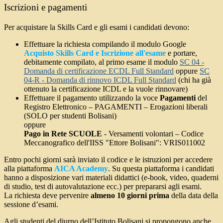
Iscrizioni e pagamenti
Per acquistare la Skills Card e gli esami i candidati devono:
Effettuare la richiesta compilando il modulo Google
Acquisto Skills Card e Iscrizione all'esame
e portare,
debitamente compilato, al primo esame il modulo
SC 04 -
Domanda di certificazione ECDL Full Standard
oppure
SC
04-R - Domanda di rinnovo ICDL Full Standard
(chi ha già
ottenuto la certificazione ICDL e la vuole rinnovare)
Effettuare il pagamento utilizzando la voce
Pagamenti
del
Registro Elettronico – PAGAMENTI – Erogazioni liberali
(SOLO per studenti Bolisani)
oppure
Pago in Rete SCUOLE
- Versamenti volontari – Codice
Meccanografico dell'IISS "Ettore Bolisani": VRIS011002
Entro pochi giorni sarà inviato il codice e le istruzioni per accedere
alla piattaforma
AICA Academy
. Su questa piattaforma i candidati
hanno a disposizione vari materiali didattici (e-book, video, quaderni
di studio, test di autovalutazione ecc.) per prepararsi agli esami.
La richiesta deve pervenire
almeno 10 giorni prima
della data della
sessione d’esami.
Agli studenti del diurno dell’Istituto Bolisani si propongono anche