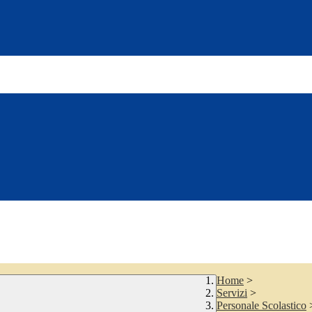
Home
>
Servizi
>
Personale Scolastico