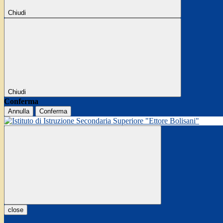
Chiudi
Chiudi
Conferma
Annulla
Conferma
close