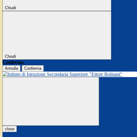
Chiudi
Chiudi
Conferma
Annulla
Conferma
close