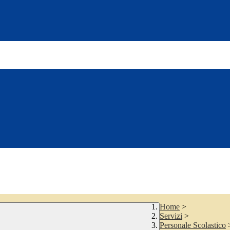
Home
>
Servizi
>
Personale Scolastico