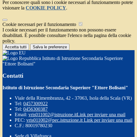
Per conoscere quali sono i cookie necessari al funzionamento potete
visionare la
COOKIE POLICY
.
Cookie necessari per il funzionamento
I cookie necessari per il funzionamento non possono essere
disabilitati. È possibile consultare l'elenco nella pagina della cookie
policy.
Accetta tutti
Salva le preferenze
Istituto di Istruzione Secondaria Superiore
"Ettore Bolisani"
Contatti
Istituto di Istruzione Secondaria Superiore "Ettore Bolisani"
Viale della Rimembranza, 42 - 37063, Isola della Scala (VR)
Tel:
0457300922
Tel:
0456300387
Email:
vris011002@istruzione.it
Link per inviare una mail
PEC:
vris011002@pec.istruzione.it
Link per inviare una mail
C.F.: 80019780230
Sede di Villafranca