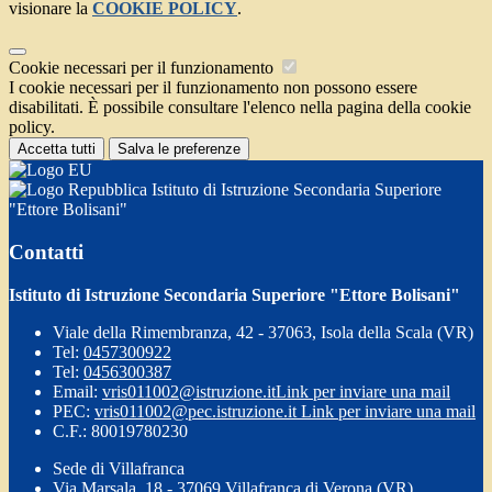
visionare la
COOKIE POLICY
.
Cookie necessari per il funzionamento
I cookie necessari per il funzionamento non possono essere
disabilitati. È possibile consultare l'elenco nella pagina della cookie
policy.
Accetta tutti
Salva le preferenze
Istituto di Istruzione Secondaria Superiore
"Ettore Bolisani"
Contatti
Istituto di Istruzione Secondaria Superiore "Ettore Bolisani"
Viale della Rimembranza, 42 - 37063, Isola della Scala (VR)
Tel:
0457300922
Tel:
0456300387
Email:
vris011002@istruzione.it
Link per inviare una mail
PEC:
vris011002@pec.istruzione.it
Link per inviare una mail
C.F.: 80019780230
Sede di Villafranca
Via Marsala, 18 - 37069 Villafranca di Verona (VR)