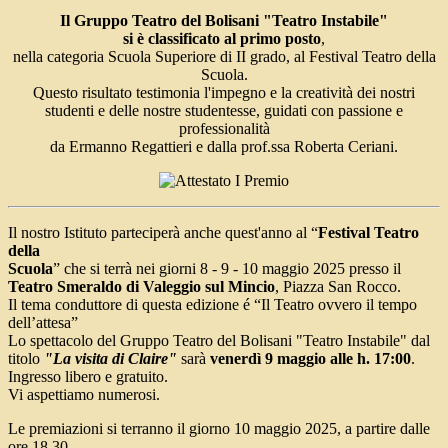
Il Gruppo Teatro del Bolisani "Teatro Instabile"
si è classificato al primo posto
,
nella categoria Scuola Superiore di II grado, al Festival Teatro della
Scuola.
Questo risultato testimonia l'impegno e la creatività dei nostri
studenti e delle nostre studentesse, guidati con passione e
professionalità
da Ermanno Regattieri e dalla prof.ssa Roberta Ceriani.
Il nostro Istituto parteciperà anche quest'anno al “
Festival Teatro
della
Scuola
” che si terrà nei giorni 8 - 9 - 10 maggio 2025 presso il
Teatro Smeraldo di Valeggio sul Mincio
, Piazza San Rocco.
Il tema conduttore di questa edizione é “Il Teatro ovvero il tempo
dell’attesa”
Lo spettacolo del Gruppo Teatro del Bolisani "Teatro Instabile" dal
titolo
"La visita di Claire"
sarà
venerdì 9 maggio alle h. 17:00
.
Ingresso libero e gratuito.
Vi aspettiamo numerosi.
Le premiazioni si terranno il giorno 10 maggio 2025, a partire dalle
ore 18,30.