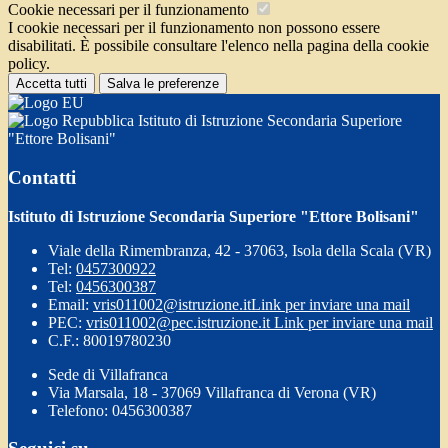
Cookie necessari per il funzionamento
I cookie necessari per il funzionamento non possono essere
disabilitati. È possibile consultare l'elenco nella pagina della cookie
policy.
Accetta tutti
Salva le preferenze
Istituto di Istruzione Secondaria Superiore
"Ettore Bolisani"
Contatti
Istituto di Istruzione Secondaria Superiore "Ettore Bolisani"
Viale della Rimembranza, 42 - 37063, Isola della Scala (VR)
Tel:
0457300922
Tel:
0456300387
Email:
vris011002@istruzione.it
Link per inviare una mail
PEC:
vris011002@pec.istruzione.it
Link per inviare una mail
C.F.: 80019780230
Sede di Villafranca
Via Marsala, 18 - 37069 Villafranca di Verona (VR)
Telefono: 0456300387