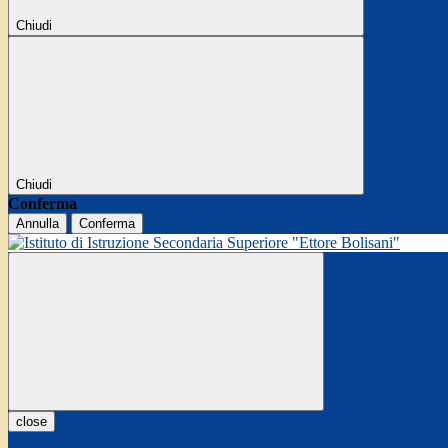
Chiudi
Chiudi
Conferma
Annulla
Conferma
close