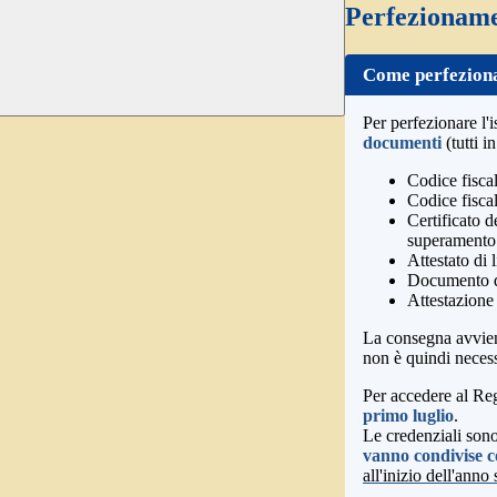
Perfezionamen
Come perfeziona
Per perfezionare l'
documenti
(tutti 
Codice fiscal
Codice fiscal
Certificato d
superamento 
Attestato di 
Documento di
Attestazione
La consegna avvi
non è quindi necess
Per accedere al Reg
primo luglio
.
Le credenziali sono 
vanno condivise co
all'inizio dell'anno 