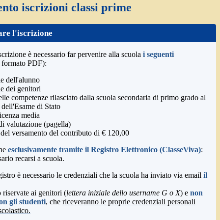
to iscrizioni classi prime
re l'iscrizione
iscrizione è necessario far pervenire alla scuola
i seguenti
in formato PDF):
e dell'alunno
e dei genitori
elle competenze rilasciato dalla scuola secondaria di primo grado al
dell'Esame di Stato
licenza media
 valutazione (pagella)
 del versamento del contributo di € 120,00
ene
esclusivamente tramite il Registro Elettronico (ClasseViva)
:
ario recarsi a scuola.
istro è necessario le credenziali che la scuola ha inviato via email
il
riservate ai genitori (
lettera iniziale dello username G o X
) e
non
n gli studenti
, che
riceveranno le proprie credenziali personali
scolastico.