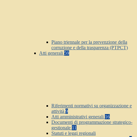
Piano triennale per la prevenzione della
corruzione e della trasparenza (PTPCT)
Atti generali
59
Riferimenti normativi su organizzazione e
attività
9
Atti amministrativi generali
16
Documenti di programmazione strategico-
gestionale
11
Statuti e leggi regionali