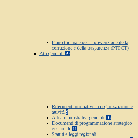
Piano triennale per la prevenzione della
corruzione e della trasparenza (PTPCT)
Atti generali
59
Riferimenti normativi su organizzazione e
attività
9
Atti amministrativi generali
16
Documenti di programmazione strategico-
gestionale
11
Statuti e leggi regionali