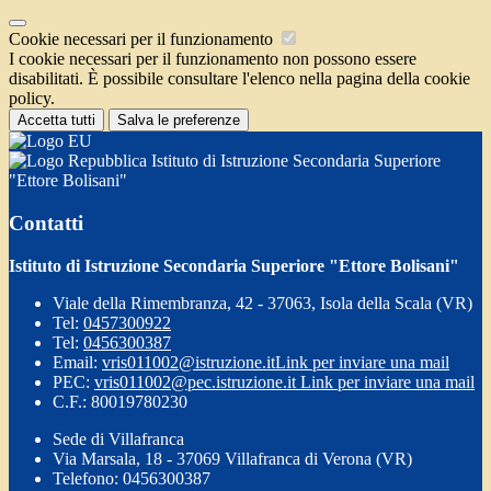
Cookie necessari per il funzionamento
I cookie necessari per il funzionamento non possono essere
disabilitati. È possibile consultare l'elenco nella pagina della cookie
policy.
Accetta tutti
Salva le preferenze
Istituto di Istruzione Secondaria Superiore
"Ettore Bolisani"
Contatti
Istituto di Istruzione Secondaria Superiore "Ettore Bolisani"
Viale della Rimembranza, 42 - 37063, Isola della Scala (VR)
Tel:
0457300922
Tel:
0456300387
Email:
vris011002@istruzione.it
Link per inviare una mail
PEC:
vris011002@pec.istruzione.it
Link per inviare una mail
C.F.: 80019780230
Sede di Villafranca
Via Marsala, 18 - 37069 Villafranca di Verona (VR)
Telefono: 0456300387