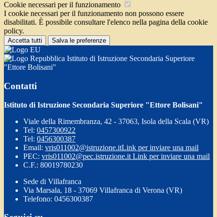
Cookie necessari per il funzionamento
I cookie necessari per il funzionamento non possono essere
disabilitati. È possibile consultare l'elenco nella pagina della cookie
policy.
Accetta tutti
Salva le preferenze
Istituto di Istruzione Secondaria Superiore
"Ettore Bolisani"
Contatti
Istituto di Istruzione Secondaria Superiore "Ettore Bolisani"
Viale della Rimembranza, 42 - 37063, Isola della Scala (VR)
Tel:
0457300922
Tel:
0456300387
Email:
vris011002@istruzione.it
Link per inviare una mail
PEC:
vris011002@pec.istruzione.it
Link per inviare una mail
C.F.: 80019780230
Sede di Villafranca
Via Marsala, 18 - 37069 Villafranca di Verona (VR)
Telefono: 0456300387