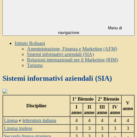
Menu di
navigazione
Istituto Bolisani
Amministrazione, Finanza e Marketing (AFM)
Sistemi informativi aziendali (SIA)
Relazioni internazionali per il Marketing (RIM)
Turismo
Sistemi informativi aziendali (SIA)
1° Biennio
2° Biennio
V
Discipline
I
II
III
IV
anno
anno
anno
anno
anno
Lingua
e
letteratura italiana
4
4
4
4
4
Lingua inglese
3
3
3
3
3
Seconda lingua straniera
3
3
3
-
-