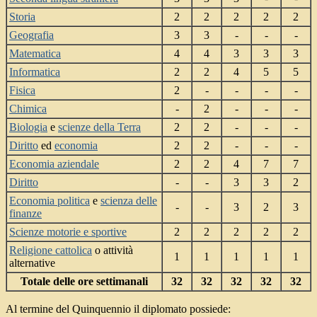
Storia
2
2
2
2
2
Geografia
3
3
-
-
-
Matematica
4
4
3
3
3
Informatica
2
2
4
5
5
Fisica
2
-
-
-
-
Chimica
-
2
-
-
-
Biologia
e
scienze della Terra
2
2
-
-
-
Diritto
ed
economia
2
2
-
-
-
Economia aziendale
2
2
4
7
7
Diritto
-
-
3
3
2
Economia politica
e
scienza delle
-
-
3
2
3
finanze
Scienze motorie e sportive
2
2
2
2
2
Religione cattolica
o attività
1
1
1
1
1
alternative
Totale delle ore settimanali
32
32
32
32
32
Al termine del Quinquennio il diplomato possiede: