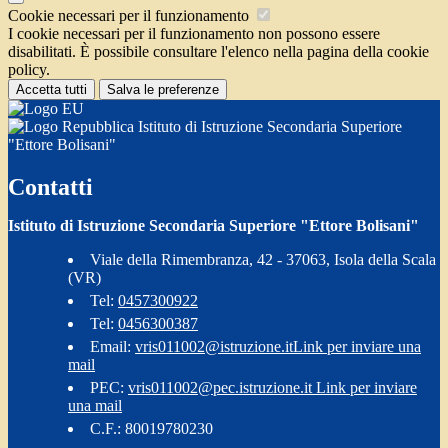
Cookie necessari per il funzionamento
I cookie necessari per il funzionamento non possono essere
disabilitati. È possibile consultare l'elenco nella pagina della cookie
policy.
Accetta tutti
Salva le preferenze
Istituto di Istruzione Secondaria Superiore
"Ettore Bolisani"
Contatti
Istituto di Istruzione Secondaria Superiore "Ettore Bolisani"
Viale della Rimembranza, 42 - 37063, Isola della Scala
(VR)
Tel:
0457300922
Tel:
0456300387
Email:
vris011002@istruzione.it
Link per inviare una
mail
PEC:
vris011002@pec.istruzione.it
Link per inviare
una mail
C.F.: 80019780230