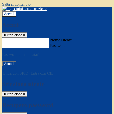
Salta al contenuto
Accedi
Accedi
button close
×
Nome Utente
Password
Password dimenticata?
-
Entra con SPID
Entra con CIE
Seleziona utente
button close
×
Recupero password