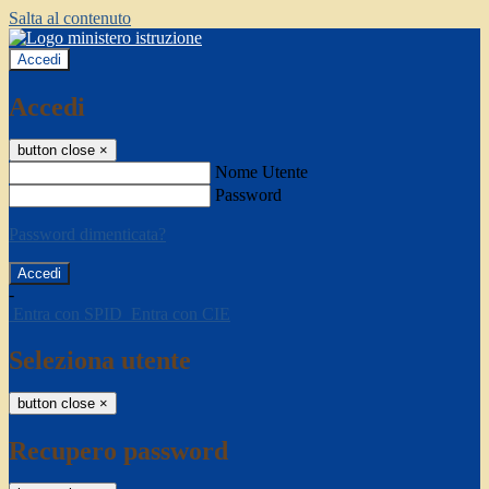
Salta al contenuto
Accedi
Accedi
button close
×
Nome Utente
Password
Password dimenticata?
-
Entra con SPID
Entra con CIE
Seleziona utente
button close
×
Recupero password