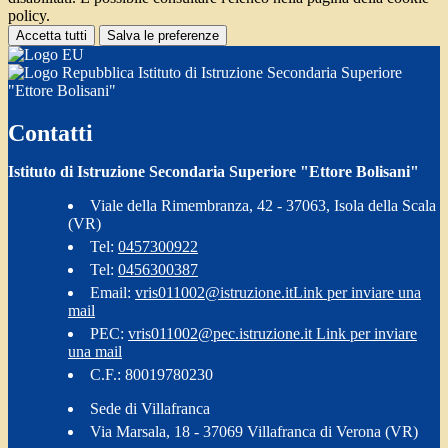
policy.
Accetta tutti
Salva le preferenze
Istituto di Istruzione Secondaria Superiore
"Ettore Bolisani"
Contatti
Istituto di Istruzione Secondaria Superiore "Ettore Bolisani"
Viale della Rimembranza, 42 - 37063, Isola della Scala
(VR)
Tel:
0457300922
Tel:
0456300387
Email:
vris011002@istruzione.it
Link per inviare una
mail
PEC:
vris011002@pec.istruzione.it
Link per inviare
una mail
C.F.: 80019780230
Sede di Villafranca
Via Marsala, 18 - 37069 Villafranca di Verona (VR)