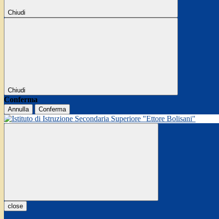
Chiudi
Chiudi
Conferma
Annulla
Conferma
close